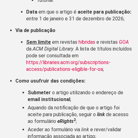
Tutorial
.​
Data
em que o artigo é
aceite para publicação:
entre 1 de janeiro e 31 de dezembro de 2026;
Via de publicação​
Sem limite
em revistas
híbridas
e revistas
GOA
da
ACM Digital Library
. A lista de títulos incluídos
pode ser consultada em
https://libraries.acm.org/subscriptions-
access/publications-eligible-for-oa
;​
Como usufruir das condições:​
Submeter
o artigo utilizando o endereço de
email institucional
;
Aquando da notificação de que o artigo foi
aceite para publicação, seguir o
link
de acesso
2
ao formulário
eRights
;
Aceder ao formulário via
link
e rever/validar
informação associada ao artigo;