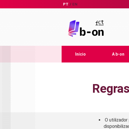
PT
EN
Início
A b-on
Regras
O utilizador
disponibiliz