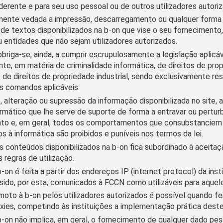
aderente e para seu uso pessoal ou de outros utilizadores autori
ente vedada a impressão, descarregamento ou qualquer forma
de textos disponibilizados na b-on que vise o seu fornecimento, 
 entidades que não sejam utilizadores autorizados.
 obriga-se, ainda, a cumprir escrupulosamente a legislação aplicáv
, em matéria de criminalidade informática, de direitos de pro
e de direitos de propriedade industrial, sendo exclusivamente re
s comandos aplicáveis.
, alteração ou supressão da informação disponibilizada no site, a
rmático que lhe serve de suporte de forma a entravar ou pertur
to e, em geral, todos os comportamentos que consubstanciem 
os à informática são proibidos e puníveis nos termos da lei.
 conteúdos disponibilizados na b-on fica subordinado à aceita
s regras de utilização.
-on é feita a partir dos endereços IP (internet protocol) da ins
ido, por esta, comunicados à FCCN como utilizáveis para aquel
oto à b-on pelos utilizadores autorizados é possível quando fe
xies, competindo às instituições a implementação prática dest
-on não implica, em geral, o fornecimento de qualquer dado pes