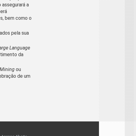
o assegurará a
Será
dos, bem como o
ados pela sua
arge Language
ntimento da
 Mining
ou
lebração de um