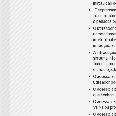
instituição 
É expressam
transmissão 
a pessoas ou
O utilizador
nomeadamente
intelectual 
infracção ao
A introdução
sistema info
funcionamen
crimes ligad
O acesso aos
utilizador da
O acesso à b
que tenham s
O acesso rem
VPNs ou pro
O acesso à b