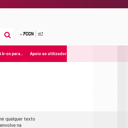
by FCCN
A b-on para…
Apoio ao utilizador
imir qualquer texto
senvolve na