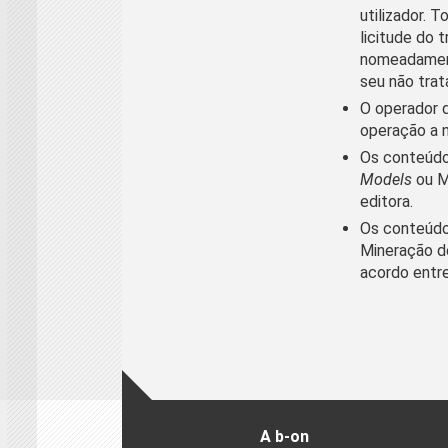
utilizador. 
licitude do 
nomeadament
seu não trat
O operador 
operação a n
Os conteúdo
Models
ou M
editora.
Os conteúdo
Mineração d
acordo entre
A b-on