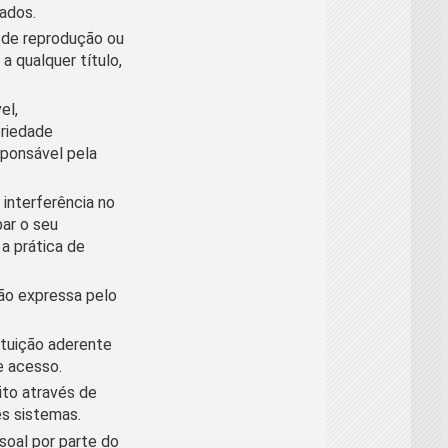
zados.
 de reprodução ou
a qualquer título,
el,
priedade
sponsável pela
 interferência no
bar o seu
a prática de
ção expressa pelo
tituição aderente
e acesso.
ito através de
es sistemas.
soal por parte do