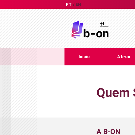
PT
EN
Início
A b-on
Quem 
A B-ON