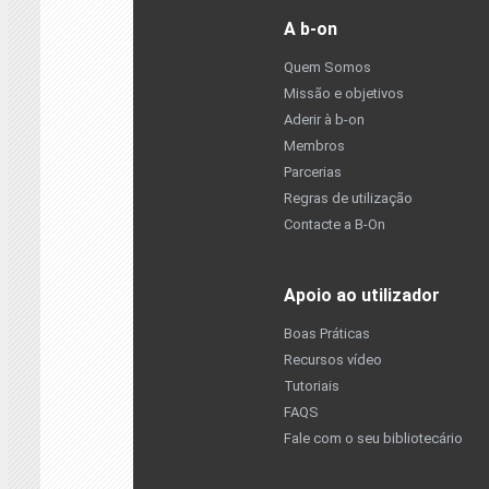
A b-on
Quem Somos
Missão e objetivos
Aderir à b-on
Membros
Parcerias
Regras de utilização
Contacte a B-On
Apoio ao utilizador
Boas Práticas
Recursos vídeo
Tutoriais
FAQS
Fale com o seu bibliotecário