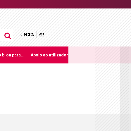
by FCCN
A b-on para…
Apoio ao utilizador