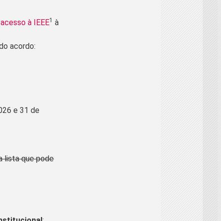
1
 acesso à IEEE
à
do acordo:
2026 e 31 de
a lista que pode
nstitucional
;