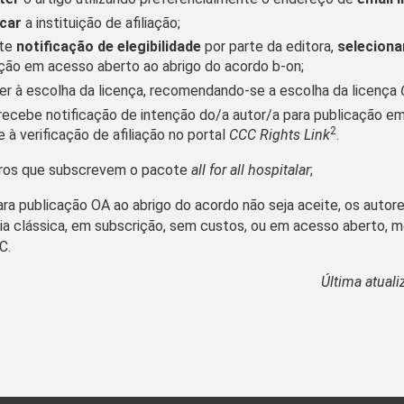
icar
a instituição de afiliação;
nte
notificação de elegibilidade
por parte da editora,
selecion
ção em acesso aberto ao abrigo do acordo b-on;​
r à escolha da licença, recomendando-se a escolha da licença
recebe notificação de intenção do/a autor/a para publicação e
2
 à verificação de afiliação no portal
CCC Rights Link
.
ros que subscrevem o pacote
all for all hospitalar
;
ra publicação OA ao abrigo do acordo não seja aceite, os autor
 via clássica, em subscrição, sem custos, ou em acesso aberto, 
C.
Última atual