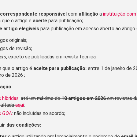
e
a
correspondente responsável
com
afiliação
a
instituição com
que o artigo é
aceite
para publicação;
e artigo elegíveis
para publicação em acesso aberto ao abrigo 
igos originais;
igos de revisão;
ters
, exceto se publicadas em revista técnica.
 que o artigo é
aceite para publicação:
entre 1 de janeiro de 
 de 2026 ;​​
cação​
 híbridas
:
até um máximo de
10 artigos em 2026
em revistas d
sultada
aqui
;​
s
GOA
: não incluídas no acordo;
ir das condições:​
ter
o artigo utilizando preferencialmente o endereço de
email i