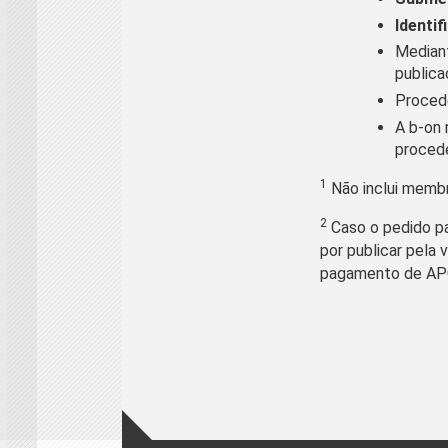
Identif
Media
publica
Procede
A b-on 
procede
1
Não inclui memb
2
Caso o pedido pa
por publicar pela
pagamento de AP