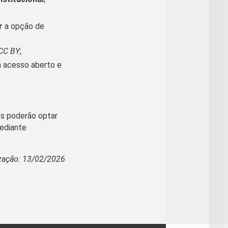
ar
a opção de
CC BY
;
m acesso aberto e
es poderão optar
mediante
ização: 13/02/2026