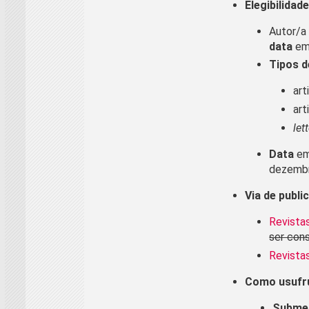
Elegibilidad
Autor/
data
em 
Tipos d
art
art
let
Data
em
dezembro
Via de publi
Revistas
ser con
Revista
Como usufru
Subme