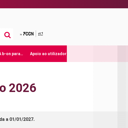
by FCCN
A b-on para…
Apoio ao utilizador
ão 2026
da a 01/01/2027.