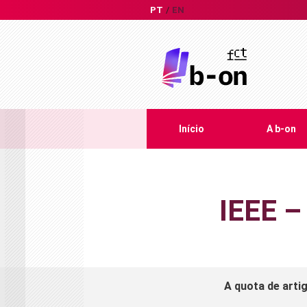
PT
EN
Início
A b-on
IEEE –
A quota de arti