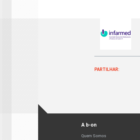
PARTILHAR:
A b-on
Quem Somos