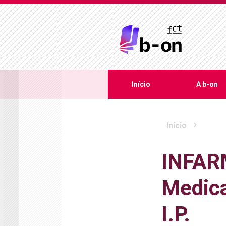
Início
A b-on
Início
INFARM
Medica
I.P.