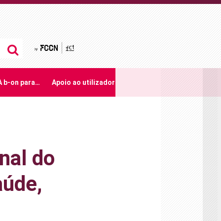
by FCCN
A b-on para…
Apoio ao utilizador
nal do
aúde,