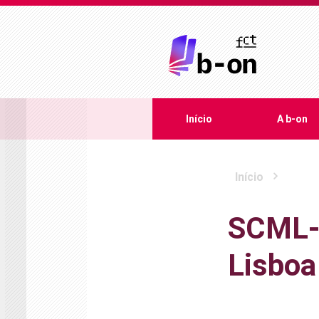
Início
A b-on
Início
SCML-S
Lisboa