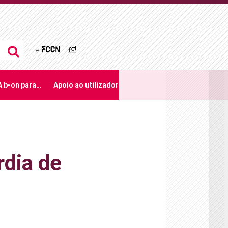
by FCCN
A b-on para…
Apoio ao utilizador
dia de