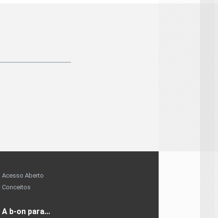
Acesso Aberto
Conceitos
A b-on para...