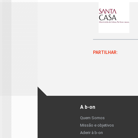
PARTILHAR:
A b-on
Quem Somos
Missão e objetivos
Aderir à b-on