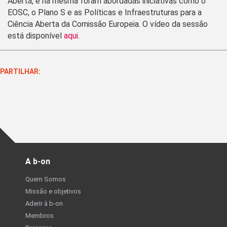
Aberta, e na mesma foram abordadas iniciativas como o
EOSC, o Plano S e as Políticas e Infraestruturas para a
Ciência Aberta da Comissão Europeia. O vídeo da sessão
está disponível
aqui
.
PARTILHAR:
A b-on
Quem Somos
Missão e objetivos
Aderir à b-on
Membros