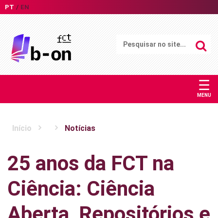
PT
EN
☰
MENU
Início
Notícias
25 anos da FCT na
Ciência: Ciência
Aberta, Repositórios e