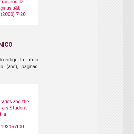
trónicos da
áginas a&b.
 (2000) 7-20.
NICO
 artigo. In Título
o (ano), páginas.
raries and the
brary Student
t. a
N 1931-6100.