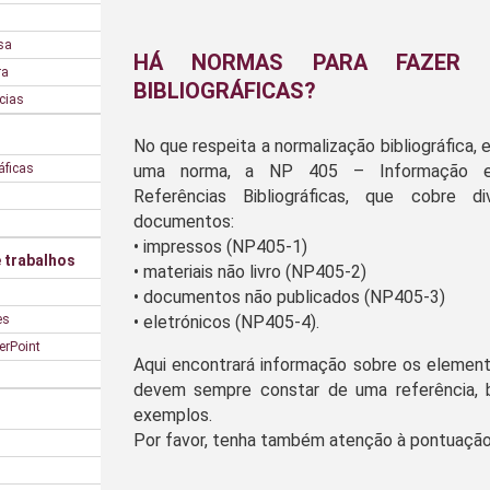
sa
HÁ NORMAS PARA FAZER RE
ra
BIBLIOGRÁFICAS?
cias
No que respeita a normalização bibliográfica, 
áficas
uma norma, a NP 405 – Informação e
Referências Bibliográficas, que cobre d
documentos:
• impressos (NP405-1)
 trabalhos
• materiais não livro (NP405-2)
• documentos não publicados (NP405-3)
es
• eletrónicos (NP405-4).
erPoint
Aqui encontrará informação sobre os element
devem sempre constar de uma referência,
exemplos.
Por favor, tenha também atenção à pontuação