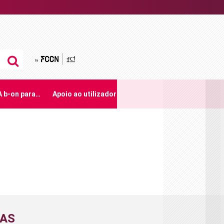
by FCCN
A b-on para…
Apoio ao utilizador
CAS