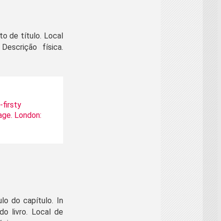
 de título. Local
Descrição física.
-firsty
age. London:
o do capítulo. In
o livro. Local de