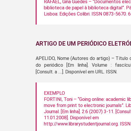
RAFAEL, Gina Guedes – “Documentos elec
biblioteca de papel à biblioteca digital”. P
Lisboa: Edições Colibri. ISSN 0873-5670. 6
ARTIGO DE UM PERIÓDICO ELETRÓ
APELIDO, Nome (Autores do artigo) – Título do
do periódico [Em linha]. Volume : fascícul
[Consult. a ….]. Disponível em URL. ISSN.
EXEMPLO
FORTINI, Toni – “Going online: academic lib
move from print to electronic journals”. Li
Journal. [Em linha]. 2:6 (2007) 3-11. [Consul
11.01.2008]. Disponível em
http://www.librarystudentjournal.org. ISS