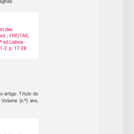
áginas.
im das
d. ; FREITAS,
ª ed.Lisboa :
-2. p. 17-28.
 artigo. Título do
 Volume (n.º) ano,